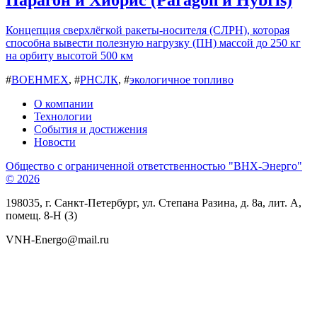
Концепция сверхлёгкой ракеты-носителя (СЛРН), которая
способна вывести полезную нагрузку (ПН) массой до 250 кг
на орбиту высотой 500 км
#
ВОЕНМЕХ
, #
РНСЛК
, #
экологичное топливо
О компании
Технологии
События и достижения
Новости
Общество с ограниченной ответственностью "ВНХ-Энерго"
© 2026
198035, г. Санкт-Петербург, ул. Степана Разина, д. 8а, лит. А,
помещ. 8-Н (3)
VNH-Energo@mail.ru