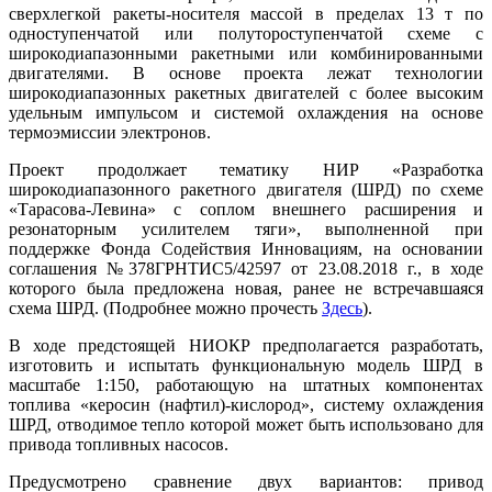
сверхлегкой ракеты-носителя массой в пределах 13 т по
одноступенчатой или полутороступенчатой схеме с
широкодиапазонными ракетными или комбинированными
двигателями. В основе проекта лежат технологии
широкодиапазонных ракетных двигателей с более высоким
удельным импульсом и системой охлаждения на основе
термоэмиссии электронов.
Проект продолжает тематику НИР «Разработка
широкодиапазонного ракетного двигателя (ШРД) по схеме
«Тарасова-Левина» с соплом внешнего расширения и
резонаторным усилителем тяги», выполненной при
поддержке Фонда Содействия Инновациям, на основании
соглашения №378ГРНТИС5/42597 от 23.08.2018 г., в ходе
которого была предложена новая, ранее не встречавшаяся
схема ШРД. (Подробнее можно прочесть
Здесь
).
В ходе предстоящей НИОКР предполагается разработать,
изготовить и испытать функциональную модель ШРД в
масштабе 1:150, работающую на штатных компонентах
топлива «керосин (нафтил)-кислород», систему охлаждения
ШРД, отводимое тепло которой может быть использовано для
привода топливных насосов.
Предусмотрено сравнение двух вариантов: привод