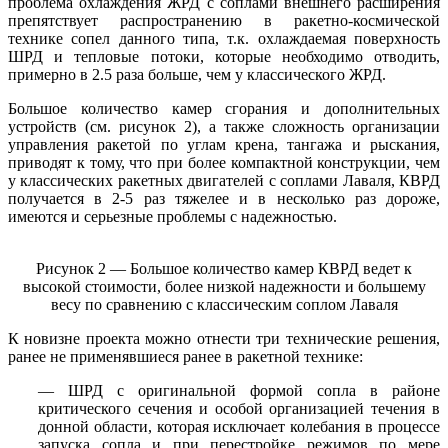
проблема охлаждения ЖРД с соплами внешнего расширения
препятствует распространению в ракетно-космической
технике сопел данного типа, т.к. охлаждаемая поверхность
ШРД и тепловые потоки, которые необходимо отводить,
примерно в 2.5 раза больше, чем у классического ЖРД.
Большое количество камер сгорания и дополнительных
устройств (см. рисунок 2), а также сложность организации
управления ракетой по углам крена, тангажа и рыскания,
приводят к тому, что при более компактной конструкции, чем
у классических ракетных двигателей с соплами Лаваля, КВРД
получается в 2-5 раз тяжелее и в несколько раз дороже,
имеются и серьезные проблемы с надежностью.
Рисунок 2 — Большое количество камер КВРД ведет к
высокой стоимости, более низкой надежности и большему
весу по сравнению с классическим соплом Лаваля
К новизне проекта можно отнести три технические решения,
ранее не применявшиеся ранее в ракетной технике:
— ШРД с оригинальной формой сопла в районе
критического сечения и особой организацией течения в
донной области, которая исключает колебания в процессе
запуска сопла и при перестройке режимов по мере