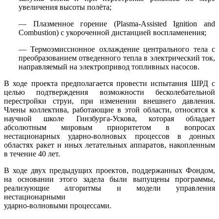
увеличения высоты полёта;
— Плазменное горение (Plasma-Assisted Ignition and
Combustion) с укороченной дистанцией воспламенения;
— Термоэмиссионное охлаждение центрального тела с
преобразованием отведенного тепла в электрический ток,
направляемый на электропривод топливных насосов.
В ходе проекта предполагается провести испытания ШРД с
целью подтверждения возможности бесколебательной
перестройки струи, при изменении внешнего давления.
Члены коллектива, работающие в этой области, относятся к
научной школе Гинзбурга-Ускова, которая обладает
абсолютным мировым приоритетом в вопросах
нестационарных ударно-волновых процессов в донных
областях ракет и иных летательных аппаратов, накопленным
в течение 40 лет.
В ходе двух предыдущих проектов, поддержанных Фондом,
на основании этого задела были выпущены программы,
реализующие алгоритмы и модели управления
нестационарными
ударно-волновыми процессами.