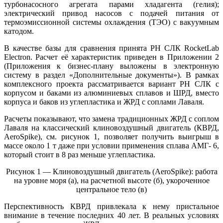
турбонасосного агрегата парами хладагента (гелия);
электрический привод насосов с подачей питания от
термоэмиссионной системы охлаждения (ТЭО) с вакуумным
катодом.
В качестве базы для сравнения принята РН СЛК RocketLab
Electron. Расчет её характеристик приведен в Приложении 2
(Приложения к бизнес-плану выложены в электронную
систему в раздел «Дополнительные документы»). В рамках
комплексного проекта рассматривается вариант РН СЛК с
корпусом и баками из алюминиевых сплавов и ШРД, вместо
корпуса и баков из углепластика и ЖРД с соплами Лаваля.
Расчеты показывают, что замена традиционных ЖРД с соплом
Лаваля на классический клиновоздушный двигатель (КВРД,
AeroSpike), см. рисунок 1, позволяет получить выигрыш в
массе около 1 т даже при условии применения сплава АМГ- 6,
который стоит в 8 раз меньше углепластика.
Рисунок 1 — Клиновоздушный двигатель (AeroSpike): работа
на уровне моря (а), на расчетной высоте (б), укороченное
центральное тело (в)
Перспективность КВРД привлекала к нему пристальное
внимание в течение последних 40 лет. В реальных условиях