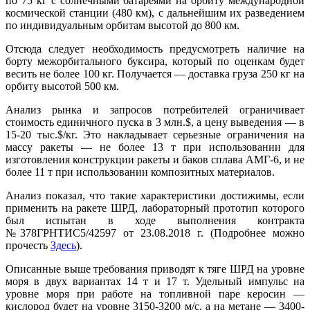
по 75 кг с солнечными батареями на орбиту международной
космической станции (480 км), с дальнейшим их разведением
по индивидуальным орбитам высотой до 800 км.
Отсюда следует необходимость предусмотреть наличие на
борту межорбитального буксира, который по оценкам будет
весить не более 100 кг. Получается — доставка груза 250 кг на
орбиту высотой 500 км.
Анализ рынка и запросов потребителей ограничивает
стоимость единичного пуска в 3 млн.$, а цену выведения — в
15-20 тыс.$/кг. Это накладывает серьезные ограничения на
массу ракеты — не более 13 т при использовании для
изготовления конструкции ракеты и баков сплава АМГ-6, и не
более 11 т при использовании композитных материалов.
Анализ показал, что такие характеристики достижимы, если
применить на ракете ШРД, лабораторный прототип которого
был испытан в ходе выполнения контракта
№378ГРНТИС5/42597 от 23.08.2018 г. (Подробнее можно
прочесть
Здесь
).
Описанные выше требования приводят к тяге ШРД на уровне
моря в двух вариантах 14 т и 17 т. Удельный импульс на
уровне моря при работе на топливной паре керосин —
кислород будет на уровне 3150-3200 м/с, а на метане — 3400-